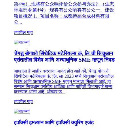
第4号）,现将有公众响评价公众参与办法》（生态
环境部令第4号）,现将有公众响将有公众一、建设
项目概况 1、项目名称：成都博高合成材料有限
公...
तपशील पहा
चेंगडू बोगाओ सिंथेटिक मटेरियल्स कं, लि.ची सिचुआन
प्रांतातील विशेष आणि अत्याधुनिक SME म्हणून निवड
आम्हाला हे जाहीर करताना आनंद होत आहे की, चेंगडू बोगाओ
सिंथेटिक मटेरियल्स कं, लि. ला 2023 मध्ये सिचुआन प्रांतातील
विशेष आणि अत्याधुनिक SME म्हणून मान्यता मिळाली आहे. हा
सन्मान सिचुआन प्रांतीय आर्थिक आणि माहिती विभागाद्वारे मान्य
करण्यात आला आहे. ओळख फ...
तपशील पहा
इपॉक्सी इमल्शन आणि इपॉक्सी क्युरिंग एजंट