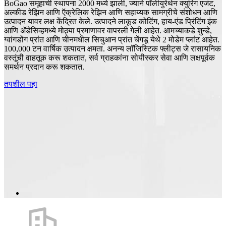
BoGao समूहाची स्थापना 2000 मध्ये झाली, ज्याने पॉलीयुरेथेन क्युरिंग एजंट,
अल्कीड रेझिन आणि ऍक्रेलिक रेझिन आणि सहाय्यक सामग्रीचे संशोधन आणि
उत्पादन यावर लक्ष केंद्रित केले. उत्पादने लाकूड कोटिंग, हाय-एंड प्रिंटिंग इंक
आणि ॲडेसिव्हमध्ये मोठ्या प्रमाणावर वापरली गेली आहेत. आमच्याकडे शुन्डे,
ग्वांगडोंग प्रांत आणि चीनमधील सिचुआन प्रांत चेंगडू येथे 2 मोडेम प्लांट आहेत.
100,000 टन वार्षिक उत्पादन क्षमता. अनन्य लॉजिस्टिक फ्लीट्स जे रासायनिक
वस्तूंची वाहतूक करू शकतात, सर्व ग्राहकांना सोयीस्कर सेवा आणि लक्षपूर्वक
समर्थन प्रदान करू शकतात.
तपशील पहा