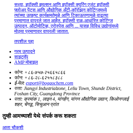
सध्या, इपॉक्सी इमल्शन आणि इपॉक्सी क्युरिंग एजंट इपॉक्सी
फ्लोअर पेंट्स आणि औद्योगिक अँटी-कॉरोझन कोटिंग्जमध्ये
त्यांच्या उत्कृष्ट कार्यक्षमतेमुळे आणि टिकाऊपणामुळे वाढत्या
प्रमाणात वापरले जात आहेत. इपॉक्सी राळ-आधारित कोटिंग्ज
उत्पादन, ऑटोमोटिव्ह, एरोस्पेस आणि ... यासह विविध उद्योगांमध्ये
मोठ्या प्रमाणावर वापरली जातात.
तपशील पहा
गरम उत्पादने
साइटमॅप
AMP मोबाइल
फोन:
+८६-७५७-२५६६५८६६
फोन:
+८६-२८-६२५५८३८८
ई-मेल:
export@bogaochem.com
पत्ता:
Jiangyi Industrialzone, Leliu Town, Shunde District,
Foshan City, Guangdong Province
पत्ता:
क्रमांक 1, लाइन 4, यांगहेंग, यांगन औद्योगिक उद्यान, किओनग्लाई
शहर, चेंगडू, सिचुआन प्रांत
तुम्ही आमच्याशी येथे संपर्क करू शकता
आता चौकशी