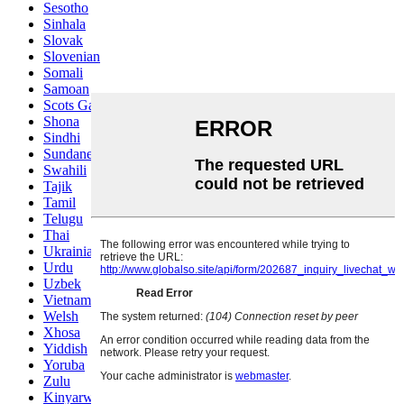
Sesotho
Sinhala
Slovak
Slovenian
Somali
Samoan
Scots Gaelic
Shona
Sindhi
Sundanese
Swahili
Tajik
Tamil
Telugu
Thai
Ukrainian
Urdu
Uzbek
Vietnamese
Welsh
Xhosa
Yiddish
Yoruba
Zulu
Kinyarwanda